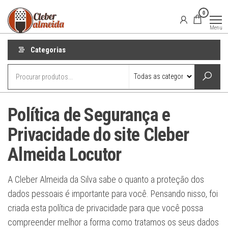
Pular
Locutor
Locução
0
publicitária
para
Publicitário
para o seu
Menu
Cleber
projeto de
o
comunicação
Almeida
conteúdo
Categorias
Política de Segurança e
Privacidade do site Cleber
Almeida Locutor
A Cleber Almeida da Silva sabe o quanto a proteção dos
dados pessoais é importante para você. Pensando nisso, foi
criada esta política de privacidade para que você possa
compreender melhor a forma como tratamos os seus dados