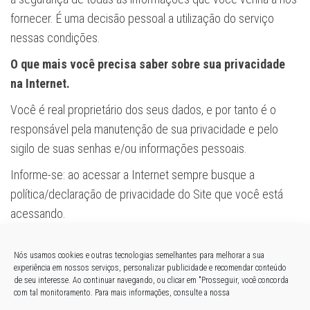
fornecer. É uma decisão pessoal a utilização do serviço
nessas condições.
O que mais você precisa saber sobre sua privacidade
na Internet.
Você é real proprietário dos seus dados, e por tanto é o
responsável pela manutenção de sua privacidade e pelo
sigilo de suas senhas e/ou informações pessoais.
Informe-se: ao acessar a Internet sempre busque a
política/declaração de privacidade do Site que você está
acessando.
Essa política de dados está sujeita a alterações, mas você
Nós usamos cookies e outras tecnologias semelhantes para melhorar a sua
pode ficar tranquilo sempre isso acontecer nós te
experiência em nossos serviços, personalizar publicidade e recomendar conteúdo
informaremos assim que acessar a página da Cleber Almeida
de seu interesse. Ao continuar navegando, ou clicar em "Prosseguir, você concorda
com tal monitoramento. Para mais informações, consulte a nossa
da Silva.