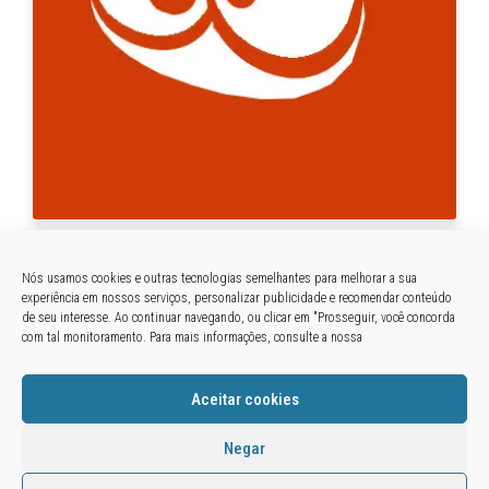
Locução caricata
Nós usamos cookies e outras tecnologias semelhantes para melhorar a sua
2 de maio de 2016
Por
CLEBER ALMEIDA
0
experiência em nossos serviços, personalizar publicidade e recomendar conteúdo
Se a sua comunicação apresenta um conceito mais
de seu interesse. Ao continuar navegando, ou clicar em "Prosseguir, você concorda
com tal monitoramento. Para mais informações, consulte a nossa
divertido, é interessante definir uma voz que combine com
seus personagens ou mesmo com a narrativa proposta.
Ouça alguns exemplos:
Aceitar cookies
Negar
Orgulhosamente mantido com
WordPress
|
Tema:
Envo