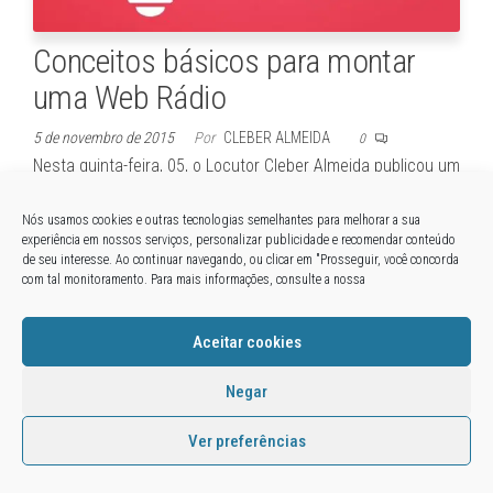
Conceitos básicos para montar
uma Web Rádio
5 de novembro de 2015
Por
CLEBER ALMEIDA
0
Nesta quinta-feira, 05, o Locutor Cleber Almeida publicou um
vídeo onde ele fala sobre conceitos básicos para montar
uma web rádio. O vídeo nasceu para dar complemento a um
Nós usamos cookies e outras tecnologias semelhantes para melhorar a sua
experiência em nossos serviços, personalizar publicidade e recomendar conteúdo
antigo vídeo (Clique aqui) publicado por ele que fala do
de seu interesse. Ao continuar navegando, ou clicar em "Prosseguir, você concorda
mesmo assunto, porém, com muitas lacunas…
com tal monitoramento. Para mais informações, consulte a nossa
Aceitar cookies
Orgulhosamente mantido com
WordPress
|
Tema:
Envo
Shopper
Negar
Ver preferências