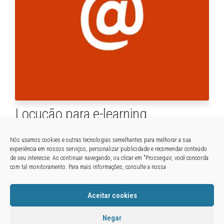
Locução para e-learning
2 de maio de 2016
Por
CLEBER ALMEIDA
0
Nós usamos cookies e outras tecnologias semelhantes para melhorar a sua
Se a sua empresa está com projetos para treinamento
experiência em nossos serviços, personalizar publicidade e recomendar conteúdo
internet por meio de e-learning, você precisa escolher uma
de seu interesse. Ao continuar navegando, ou clicar em "Prosseguir, você concorda
com tal monitoramento. Para mais informações, consulte a nossa
voz que além de comunicar bem, seja agradável e atrativa
para que não haja dispersão durante o curso. Veja um
exemplo:
Aceitar cookies
Negar