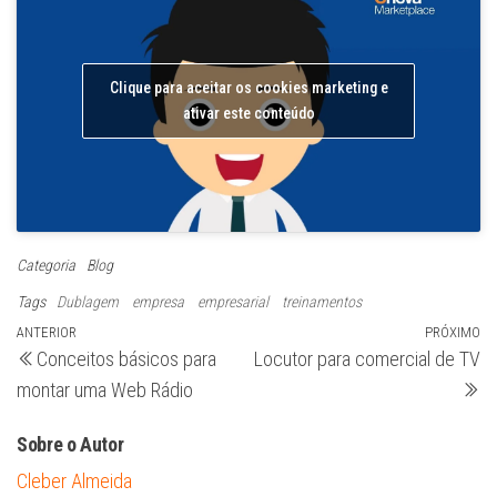
Clique para aceitar os cookies marketing e
ativar este conteúdo
Categoria
Blog
Tags
Dublagem
empresa
empresarial
treinamentos
Navegação
Post
ANTERIOR
PRÓXIMO
Pr
Conceitos básicos para
Locutor para comercial de TV
anterior
po
de
montar uma Web Rádio
Post
Sobre o Autor
Cleber Almeida