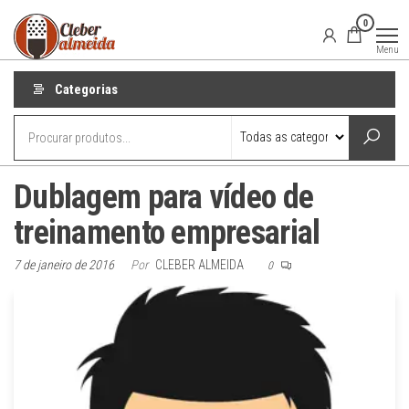
Pular
Locutor
Locução
0
publicitária
para
Publicitário
para o seu
Menu
Cleber
projeto de
o
comunicação
Almeida
conteúdo
Categorias
Dublagem para vídeo de
treinamento empresarial
7 de janeiro de 2016
Por
CLEBER ALMEIDA
0