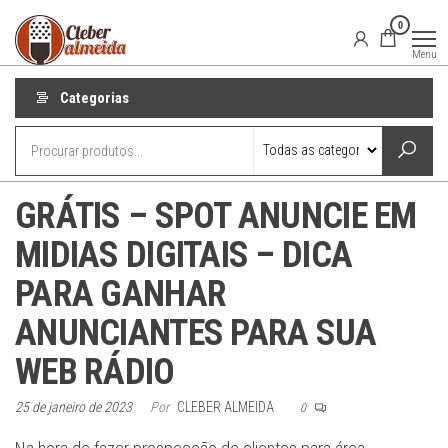
Pular
Locutor
Locução
0
publicitária
para
Publicitário
para o seu
Menu
Cleber
projeto de
o
comunicação
Almeida
conteúdo
Categorias
GRÁTIS – SPOT ANUNCIE EM
MIDIAS DIGITAIS – DICA
PARA GANHAR
ANUNCIANTES PARA SUA
WEB RÁDIO
25 de janeiro de 2023
Por
CLEBER ALMEIDA
0