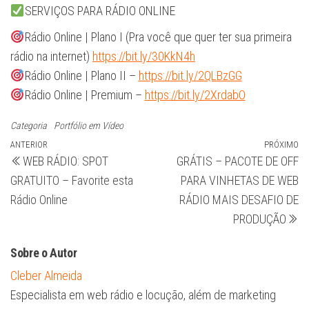
SERVIÇOS PARA RÁDIO ONLINE
Rádio Online | Plano I (Pra você que quer ter sua primeira
rádio na internet)
https://bit.ly/30KkN4h
Rádio Online | Plano II –
https://bit.ly/2QLBzGG
Rádio Online | Premium –
https://bit.ly/2XrdabO
Categoria
Portfólio em Vídeo
Navegação
Post
ANTERIOR
PRÓXIMO
Pr
WEB RÁDIO: SPOT
GRÁTIS – PACOTE DE OFF
anterior
po
de
GRATUITO – Favorite esta
PARA VINHETAS DE WEB
Post
Rádio Online
RÁDIO MAIS DESAFIO DE
PRODUÇÃO
Sobre o Autor
Cleber Almeida
Especialista em web rádio e locução, além de marketing