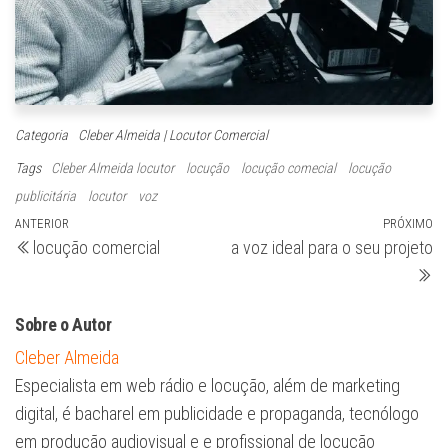
Categoria
Cleber Almeida | Locutor Comercial
Tags
Cleber Almeida locutor
locução
locução comecial
locução
publicitária
locutor
voz
Navegação
Post
ANTERIOR
PRÓXIMO
Pr
locução comercial
a voz ideal para o seu projeto
anterior
po
de
Post
Sobre o Autor
Cleber Almeida
Especialista em web rádio e locução, além de marketing
digital, é bacharel em publicidade e propaganda, tecnólogo
em produção audiovisual e e profissional de locução