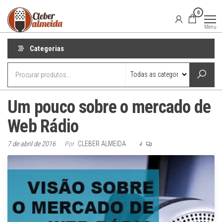
Pular
Locutor
Locução
0
publicitária
para
Publicitário
para o seu
Menu
Cleber
projeto de
o
comunicação
Almeida
conteúdo
Categorias
Um pouco sobre o mercado de
Web Rádio
7 de abril de 2016
Por
CLEBER ALMEIDA
4