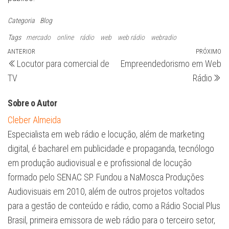
Categoria
Blog
Tags
mercado
online
rádio
web
web rádio
webradio
Navegação
Post
ANTERIOR
PRÓXIMO
Pr
Locutor para comercial de
Empreendedorismo em Web
anterior
po
de
TV
Rádio
Post
Sobre o Autor
Cleber Almeida
Especialista em web rádio e locução, além de marketing
digital, é bacharel em publicidade e propaganda, tecnólogo
em produção audiovisual e e profissional de locução
formado pelo SENAC SP. Fundou a NaMosca Produções
Audiovisuais em 2010, além de outros projetos voltados
para a gestão de conteúdo e rádio, como a Rádio Social Plus
Brasil, primeira emissora de web rádio para o terceiro setor,